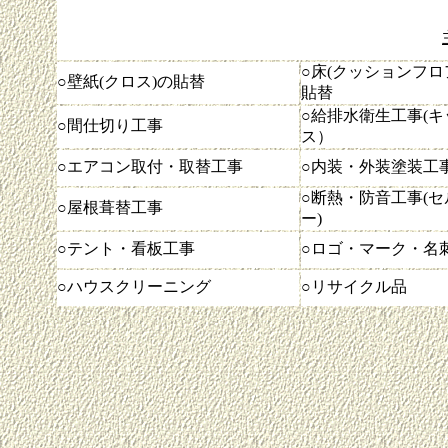
○床(クッションフロ
○壁紙(クロス)の貼替
貼替
○給排水衛生工事(キ
○間仕切り工事
ス）
○エアコン取付・取替工事
○内装・外装塗装工
○断熱・防音工事(
○屋根葺替工事
ー)
○テント・看板工事
○ロゴ・マーク・名
○ハウスクリーニング
○リサイクル品